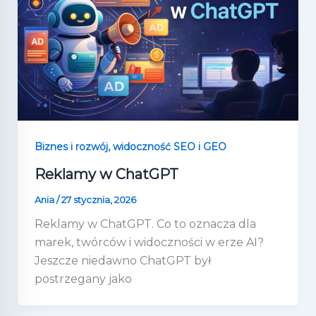
,
Biznes i rozwój
widoczność SEO i GEO
Reklamy w ChatGPT
Ania
/
27 stycznia, 2026
Reklamy w ChatGPT. Co to oznacza dla
marek, twórców i widoczności w erze AI?
Jeszcze niedawno ChatGPT był
postrzegany jako