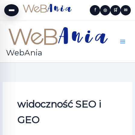
Przejdź
f
◎
🛒
✉
do
treści
WebAnia
widoczność SEO i
GEO